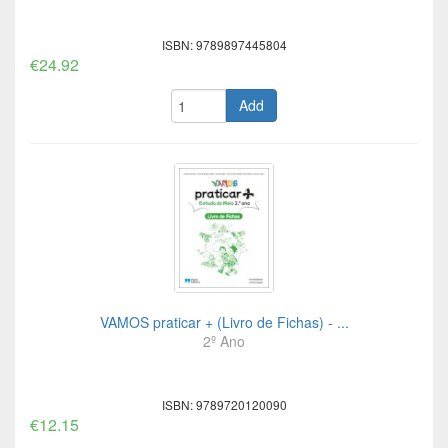
ISBN: 9789897445804
€24.92
Add
VAMOS praticar + (Livro de Fichas) - ...
2º Ano
ISBN: 9789720120090
€12.15