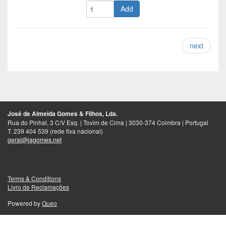
Add
next
José de Almeida Gomes & Filhos, Lda.
Rua do Pinhal, 3 C/V Esq. | Tovim de Cima | 3030-374 Coimbra | Portugal
T. 239 404 539 (rede fixa nacional)
geral@jagomes.net
Terms & Conditions
Livro de Reclamações
Powered by
Queo