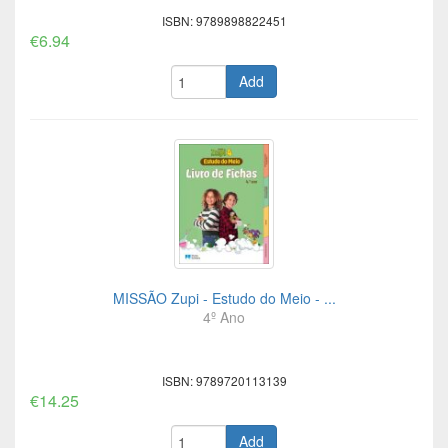
ISBN: 9789898822451
€6.94
Add
MISSÃO Zupi - Estudo do Meio - ...
4º Ano
ISBN: 9789720113139
€14.25
Add