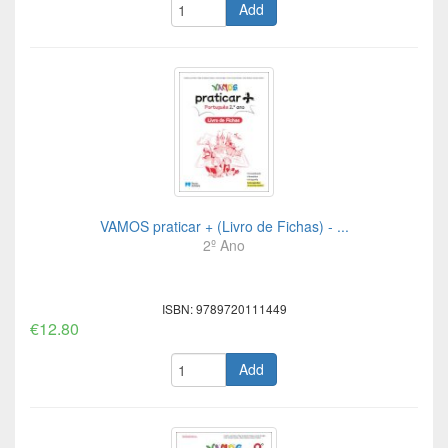
Add
VAMOS praticar + (Livro de Fichas) - ...
2º Ano
ISBN: 9789720111449
€12.80
Add