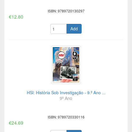
ISBN: 9789720130297
€12.80
Add
HSI: História Sob Investigação - 9.º Ano ...
9º Ano
ISBN: 9789720330116
€24.69