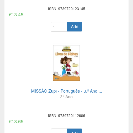
ISBN: 9789720123145
€13.45
Add
MISSÃO Zupi - Português - 3.º Ano ...
3º Ano
ISBN: 9789720112606
€13.65