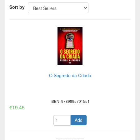
Sort by
O Segredo da Criada
ISBN: 9789895701551
€19.45
Add