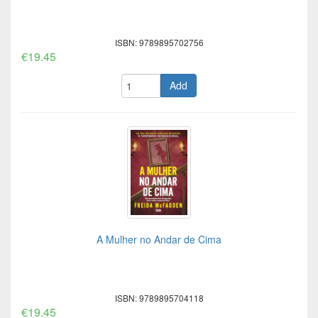
ISBN: 9789895702756
€19.45
Add
A Mulher no Andar de Cima
ISBN: 9789895704118
€19.45