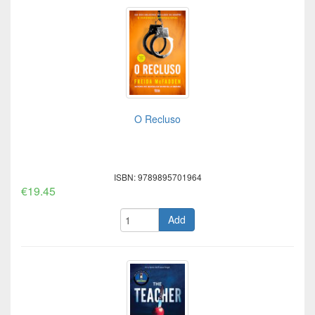
O Recluso
ISBN: 9789895701964
€19.45
Add