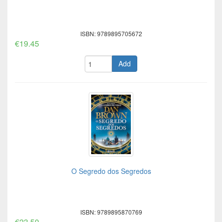
ISBN: 9789895705672
€19.45
Add
O Segredo dos Segredos
ISBN: 9789895870769
€23.50