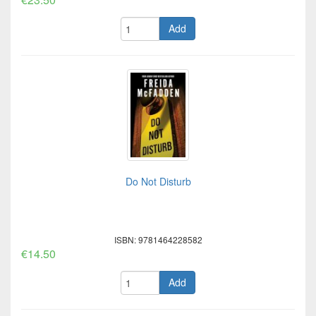
Add
Do Not Disturb
ISBN: 9781464228582
€14.50
Add