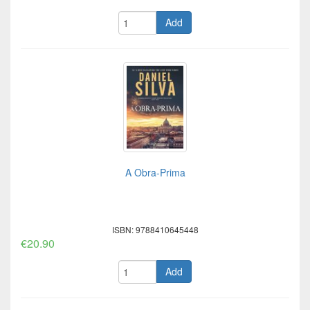
Add
A Obra-Prima
ISBN: 9788410645448
€20.90
Add