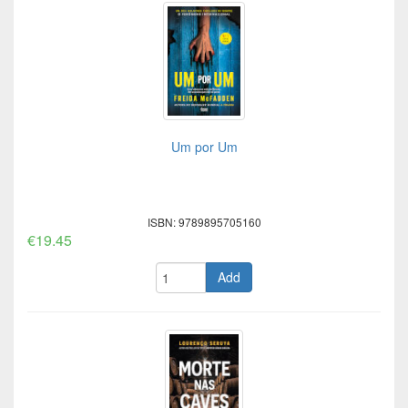
Um por Um
ISBN: 9789895705160
€19.45
Add