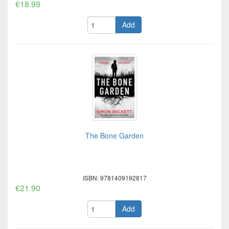
€18.99
Add
The Bone Garden
ISBN: 9781409192817
€21.90
Add