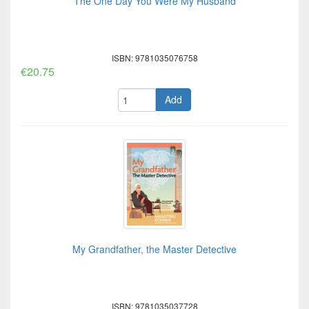
The One Day You Were My Husband
ISBN: 9781035076758
€20.75
Add
My Grandfather, the Master Detective
ISBN: 9781035037728