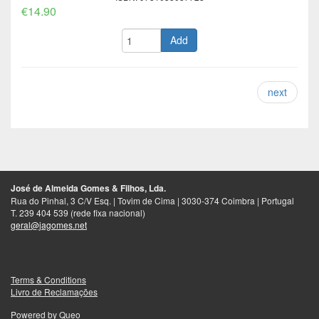
€14.90
Add
next
José de Almeida Gomes & Filhos, Lda.
Rua do Pinhal, 3 C/V Esq. | Tovim de Cima | 3030-374 Coimbra | Portugal
T. 239 404 539 (rede fixa nacional)
geral@jagomes.net
Terms & Conditions
Livro de Reclamações
Powered by
Queo