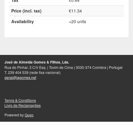
Tax
€0.64
Price (incl. tax)
€11.34
Availability
+20 units
José de Almeida Gomes & Filhos, Lda.
Rua do Pinhal, 3 C/V Esq. | Tovim de Cima | 3030-374 Coimbra | Portugal
T. 239 404 539 (rede fixa nacional)
geral@jagomes.net
Terms & Conditions
Livro de Reclamações
Powered by
Queo