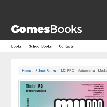
Books
School Books
Contacts
Home
School Books
MX PRO - Matemática - Módulo 