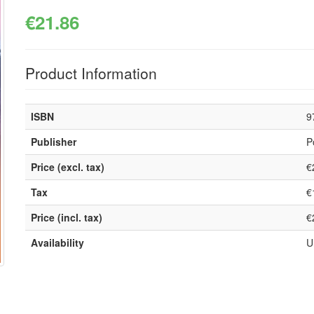
€21.86
Product Information
ISBN
9
Publisher
P
Price (excl. tax)
€
Tax
€
Price (incl. tax)
€
Availability
U