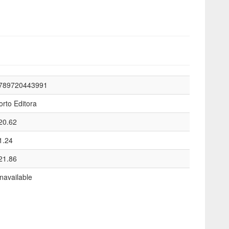
789720443991
orto Editora
20.62
1.24
21.86
navailable