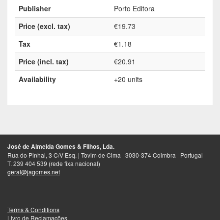
Publisher
Porto Editora
Price (excl. tax)
€19.73
Tax
€1.18
Price (incl. tax)
€20.91
Availability
+20 units
José de Almeida Gomes & Filhos, Lda.
Rua do Pinhal, 3 C/V Esq. | Tovim de Cima | 3030-374 Coimbra | Portugal
T. 239 404 539 (rede fixa nacional)
geral@jagomes.net
Terms & Conditions
Livro de Reclamações