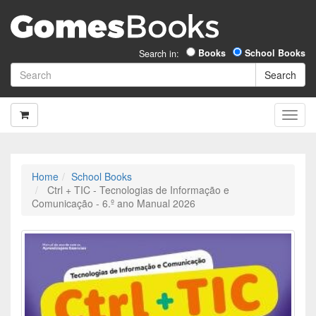
Books
School Books
Search in:
Home
School Books
Ctrl + TIC - Tecnologias de Informação e
Comunicação - 6.º ano Manual 2026