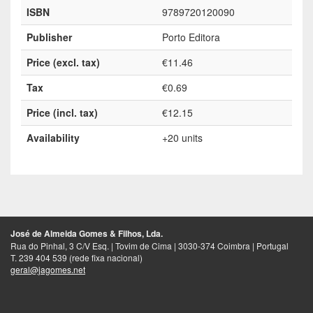
ISBN
9789720120090
Publisher
Porto Editora
Price (excl. tax)
€11.46
Tax
€0.69
Price (incl. tax)
€12.15
Availability
+20 units
José de Almeida Gomes & Filhos, Lda.
Rua do Pinhal, 3 C/V Esq. | Tovim de Cima | 3030-374 Coimbra | Portugal
T. 239 404 539 (rede fixa nacional)
geral@jagomes.net