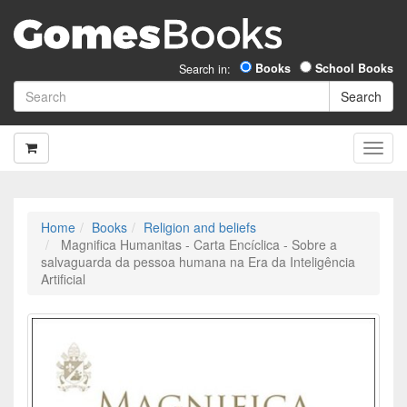
Books
School Books
Search in:
Home
Books
Religion and beliefs
Magnifica Humanitas - Carta Encíclica - Sobre a
salvaguarda da pessoa humana na Era da Inteligência
Artificial