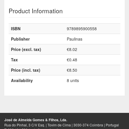
Product Information
ISBN
9789895900558
Publisher
Paulinas
Price (excl. tax)
€8.02
Tax
€0.48
Price (incl. tax)
€8.50
Availability
8 units
José de Almeida Gomes & Filhos, Lda.
Rua do Pinhal, 3 C/V Esq. | Tovim de Cima | 3030-374 Coimbra | Portugal